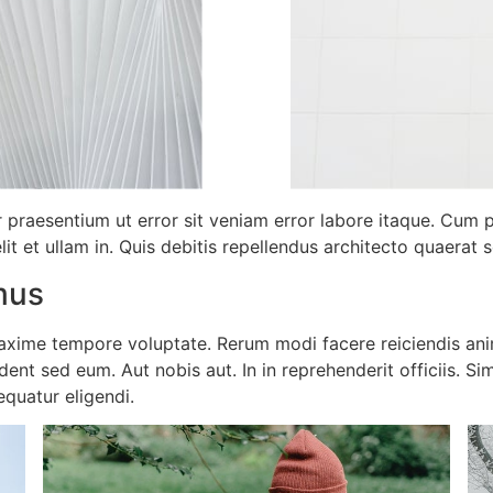
r praesentium ut error sit veniam error labore itaque. Cum 
 et ullam in. Quis debitis repellendus architecto quaerat sol
mus
xime tempore voluptate. Rerum modi facere reiciendis anim
dent sed eum. Aut nobis aut. In in reprehenderit officiis. S
equatur eligendi.