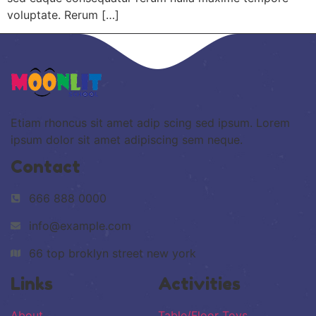
voluptate. Rerum […]
Etiam rhoncus sit amet adip scing sed ipsum. Lorem
ipsum dolor sit amet adipiscing sem neque.
Contact
666 888 0000
info@example.com
66 top broklyn street new york
Links
Activities
About
Table/Floor Toys